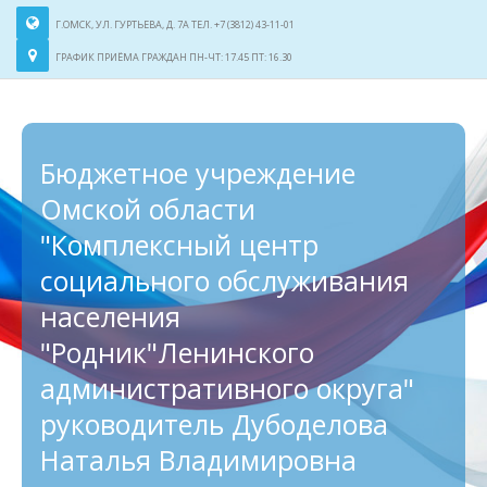
Г.ОМСК, УЛ. ГУРТЬЕВА, Д. 7А ТЕЛ. +7 (3812) 43-11-01
ГРАФИК ПРИЁМА ГРАЖДАН ПН-ЧТ: 17.45 ПТ: 16.30
Бюджетное учреждение
Омской области
"Комплексный центр
социального обслуживания
населения
"Родник"
Ленинского
административного округа"
руководитель Дубоделова
Наталья Владимировна